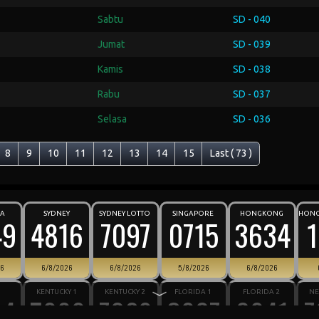
Sabtu
SD - 040
Jumat
SD - 039
Kamis
SD - 038
Rabu
SD - 037
Selasa
SD - 036
8
9
10
11
12
13
14
15
Last ( 73 )
IA
SYDNEY
SYDNEY LOTTO
SINGAPORE
HONGKONG
HONG
49
4816
7097
0715
3634
26
6/8/2026
6/8/2026
5/8/2026
6/8/2026
KENTUCKY 1
KENTUCKY 2
FLORIDA 1
FLORIDA 2
NE
04
5989
7029
3907
0941
7