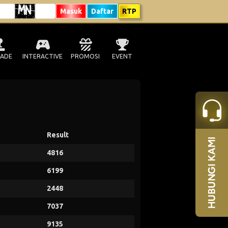
DR 10.000 | BONUS NEW MEMBER DAN HARIAN KHUSUS SLOT GAMES HANYA DI MOYA
Masuk
Daftar
RTP
ADE
INTERACTIVE
PROMOSI
EVENT
Result
4816
6199
2448
7037
9135