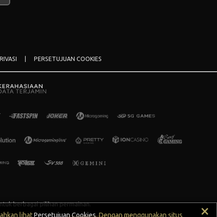
RIVASI
|
PERSETUJUAN COOKIES
×
tuk berbagai pilihan permainan.
ahkan lihat
Persetujuan Cookies
. Dengan menggunakan situs