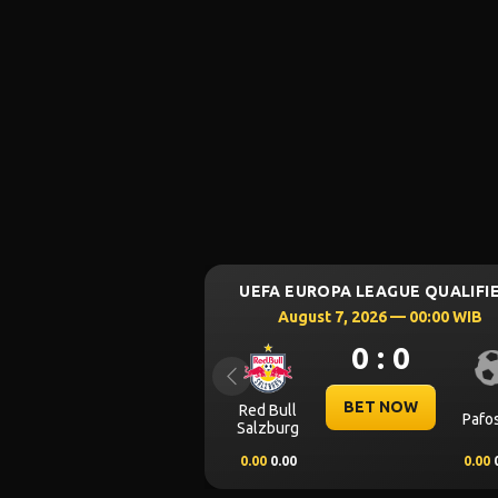
6/8/2026
6/8/2026
6/8/20
NORTH CAROLINA
2247
6/8/2026
UEFA EUROPA LEAGUE QUALIFIERS
UEFA EUROPA 
August 7, 2026 — 00:45 WIB
August 6, 
0 : 1
Previous
BET NOW
B
Maccabi Tel
PAOK
Anderlecht
Aviv (n)
1
0.73
-1
-0.85
0.00
0.00