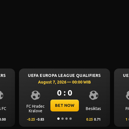
26
7/8/2026
6/8/2026
6/8/2026
6/8/2026
6
TOTO MACAU1
TOTO MACAU2
TOTO MACAU3
TOTO MACAU4
TOTO MACAU
6529
9894
0597
5843
306
7/8/2026
6/8/2026
6/8/2026
6/8/2026
6/8/2026
LEAGUE QUALIFIERS
UEFA EUROPA LEAGUE QUALIF
2026 — 22:59 WIB
August 6, 2026 — 22:59 WIB
0 : 0
2 : 1
ET NOW
BET NOW
Jagiellonia
CSKA Sofia
Rang
Bialystok
0.00
0.00
0.00
-0.60
0.0