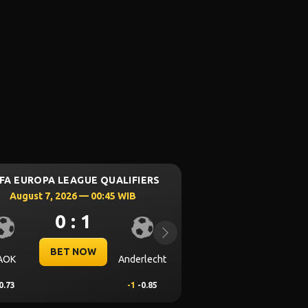
/8/2026
6/8/2026
6/8/2026
5
TOTO MACAU6
4
1391
6/8/2026
IERS
UEFA EUROPA LEAGUE QUALIFIERS
August 7, 2026 — 02:00 WIB
0 : 0
Next
BET NOW
Heart of
ers FC
Benfica
Midlothian
0
0.48
2.5
0.80
-2.5
-0.99