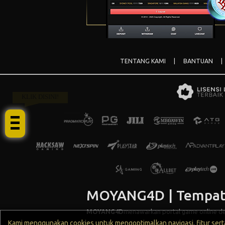
TENTANG KAMI
|
BANTUAN
|
KLIK DISINI!
MOYANG4D | Tempat 
MOYANG4D
menawarkan portal game online de
Kami menggunakan cookies untuk mengoptimalkan navigasi, fitur serta