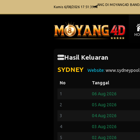
SELAMAT DATANG DI MOYANG4D BANDAR TOG
Kamis 6/08/2026 17:51:40
HO
Hasil Keluaran
SYDNEY
Website:
www.sydneypool
No
Tanggal
1
06 Aug 2026
2
05 Aug 2026
3
04 Aug 2026
4
03 Aug 2026
5
02 Aug 2026