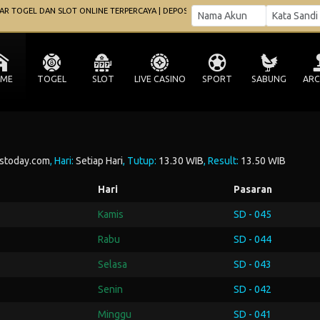
EL DAN SLOT ONLINE TERPERCAYA | DEPOSIT PULSA TANPA POTONGAN MINIMAL I
qi****ne Berhasil Withdraw Rp 6.002.000,00
ME
TOGEL
SLOT
LIVE CASINO
SPORT
SABUNG
ARC
stoday.com
, Hari:
Setiap Hari
, Tutup:
13.30 WIB
, Result:
13.50 WIB
Hari
Pasaran
Kamis
SD - 045
Rabu
SD - 044
Selasa
SD - 043
Senin
SD - 042
Minggu
SD - 041