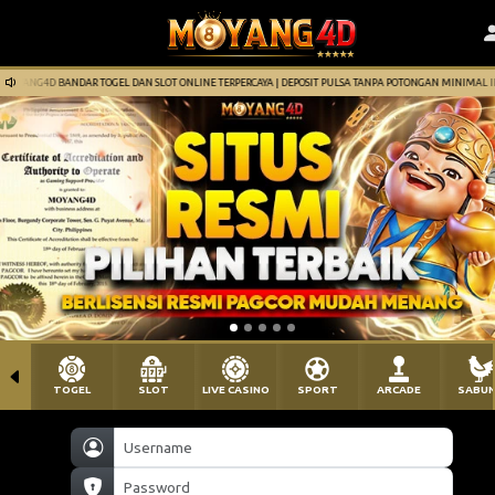
YANG4D BANDAR TOGEL DAN SLOT ONLINE TERPERCAYA | DEPOSIT PULSA TANPA POTONGAN MINIMAL IDR
TOGEL
SLOT
LIVE CASINO
SPORT
ARCADE
SABU