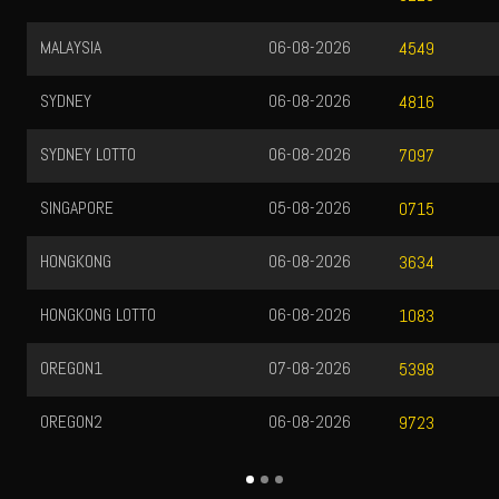
MALAYSIA
06-08-2026
4549
SYDNEY
06-08-2026
4816
SYDNEY LOTTO
06-08-2026
7097
SINGAPORE
05-08-2026
0715
HONGKONG
06-08-2026
3634
HONGKONG LOTTO
06-08-2026
1083
OREGON1
07-08-2026
5398
OREGON2
06-08-2026
9723