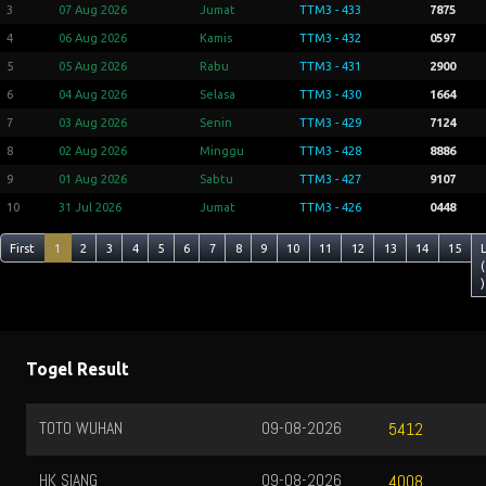
3
07 Aug 2026
Jumat
TTM3 - 433
7875
4
06 Aug 2026
Kamis
TTM3 - 432
0597
5
05 Aug 2026
Rabu
TTM3 - 431
2900
6
04 Aug 2026
Selasa
TTM3 - 430
1664
7
03 Aug 2026
Senin
TTM3 - 429
7124
8
02 Aug 2026
Minggu
TTM3 - 428
8886
9
01 Aug 2026
Sabtu
TTM3 - 427
9107
10
31 Jul 2026
Jumat
TTM3 - 426
0448
First
1
2
3
4
5
6
7
8
9
10
11
12
13
14
15
(
)
Togel Result
TOTO WUHAN
09-08-2026
5412
HK SIANG
09-08-2026
4008