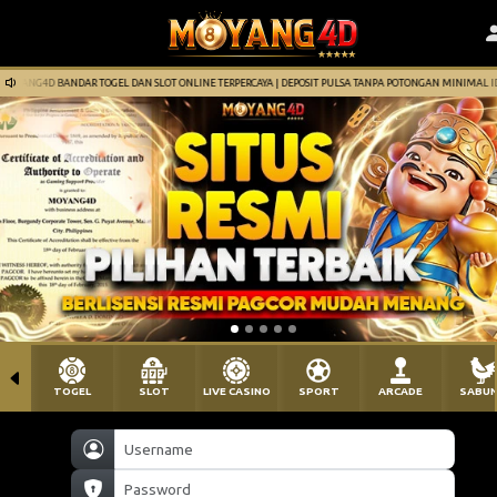
YANG4D BANDAR TOGEL DAN SLOT ONLINE TERPERCAYA | DEPOSIT PULSA TANPA POTONGAN MINIMAL IDR
TOGEL
SLOT
LIVE CASINO
SPORT
ARCADE
SABU