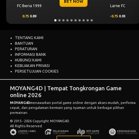
BET NOW
Larne FC
Sevilla
-0.75
0.93
0.25
0.95
TENTANG KAMI
BANTUAN
PERATURAN
INFORMASI BANK
HUBUNGI KAMI
KEBIJAKAN PRIVASI
PERSETUJUAN COOKIES
MOYANG4D | Tempat Tongkrongan Game
online 2026
MOYANG4D
menawarkan portal game online dengan akses mudah, performa
cepat, dan pengalaman bermain yang nyaman untuk berbagai pilihan
permainan.
© 2015 - 2026 Copyright MOYANG4D.
All Rights Reserved.