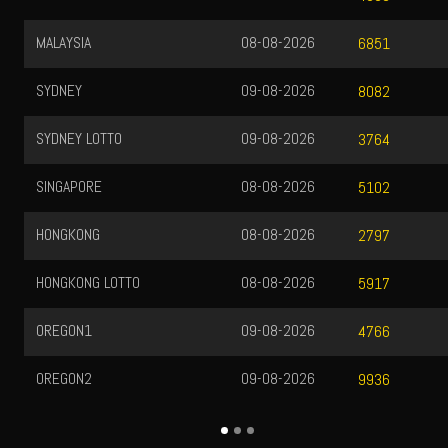
MALAYSIA
08-08-2026
6851
SYDNEY
09-08-2026
8082
SYDNEY LOTTO
09-08-2026
3764
SINGAPORE
08-08-2026
5102
HONGKONG
08-08-2026
2797
HONGKONG LOTTO
08-08-2026
5917
OREGON1
09-08-2026
4766
OREGON2
09-08-2026
9936