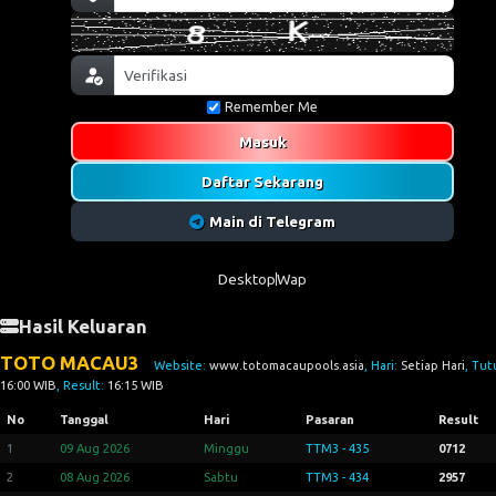
Remember Me
Masuk
Daftar Sekarang
Main di Telegram
Desktop
Wap
Hasil Keluaran
TOTO MACAU3
Website:
www.totomacaupools.asia
, Hari:
Setiap Hari
, Tut
16:00 WIB
, Result:
16:15 WIB
No
Tanggal
Hari
Pasaran
Result
1
09 Aug 2026
Minggu
TTM3 - 435
0712
2
08 Aug 2026
Sabtu
TTM3 - 434
2957