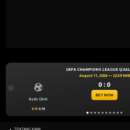
UEFA CHAMPIONS LEAGUE QUALIFIERS
August 11, 2026 — 22:59 WIB
0 : 0
Previous
BET NOW
Union Saint-Gilloi
-0.75
-0.90
TENTANG KAMI