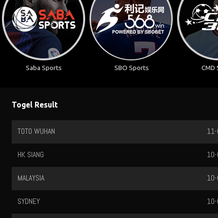
Saba Sports
SBO Sports
CMD 
Togel Result
TOTO WUHAN
11-
HK SIANG
10-
MALAYSIA
10-
SYDNEY
10-